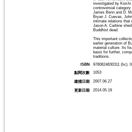
investigated by Koichi
controversial category
James Benn and D. Max
Bryan J. Cuevas, John 
intimate relations tha
Jason A. Carbine shed 
Buddhist dead.
This important collect
earlier generation of B
material culture. Its f
basis for further, com
traditions.
ISBN
9780824830311 (hc); 0
1053
點閱次數
2007.06.27
建檔日期
2014.05.19
更新日期