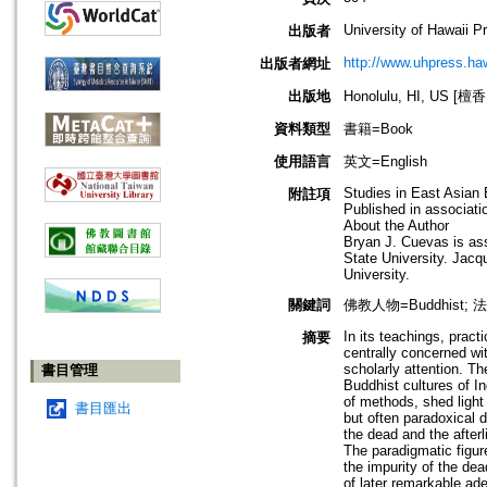
University of Hawaii P
出版者
http://www.uhpress.haw
出版者網址
出版地
Honolulu, HI, US 
資料類型
書籍=Book
使用語言
英文=English
Studies in East Asian
附註項
Published in associatio
About the Author
Bryan J. Cuevas is ass
State University. Jacqu
University.
關鍵詞
佛教人物=Buddhist; 
In its teachings, pract
摘要
centrally concerned wi
scholarly attention. Th
書目管理
Buddhist cultures of I
of methods, shed light 
書目匯出
but often paradoxical 
the dead and the afterl
The paradigmatic figure
the impurity of the de
of later remarkable ad