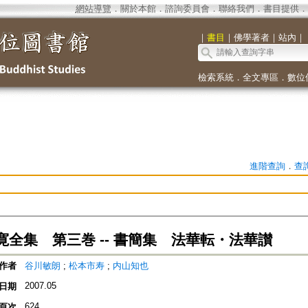
網站導覽
．
關於本館
．
諮詢委員會
．
聯絡我們
．
書目提供
．
｜
書目
｜
佛學著者
｜
站內
｜
檢索系統
．
全文專區
．
數位
進階查詢
．
查
寛全集 第三巻 -- 書簡集 法華転・法華讃
作者
谷川敏朗
;
松本市寿
;
内山知也
2007.05
日期
624
頁次