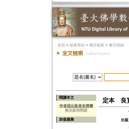
．
首頁
>
檢索系統
>
書目檢索
>
書目明細
閱讀本文
定本 良
作者或出版者未授權
無法提供閱讀
加值服務
出版