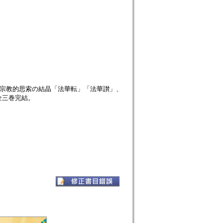
、宗教的思索の結晶「法華転」「法華讃」、
全三巻完結。