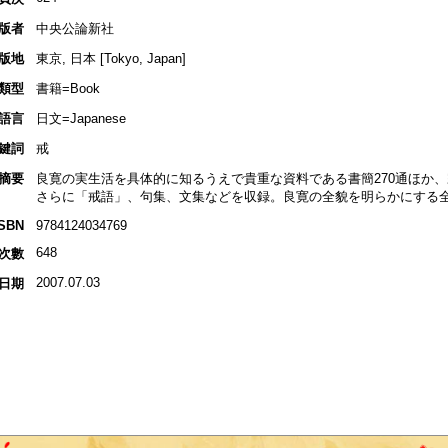
版者
中央公論新社
版地
東京, 日本 [Tokyo, Japan]
類型
書籍=Book
語言
日文=Japanese
鍵詞
戒
摘要
良寛の実生活を具体的に知るうえで貴重な資料である書簡270通ほか
さらに「戒語」、句集、文集などを収録。良寛の全貌を明らかにする
ISBN
9784124034769
648
次數
2007.07.03
日期