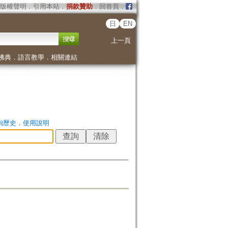
版權聲明
．
引用本站
．
捐款贊助
．
回首頁
．
日
EN
上一頁
佛典
．
語言教學
．
相關連結
詢歷史
．
使用說明