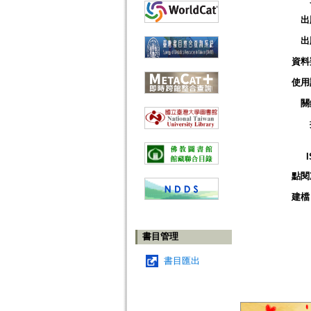
出
出
資料
使用
關
點閱
建檔
書目管理
書目匯出