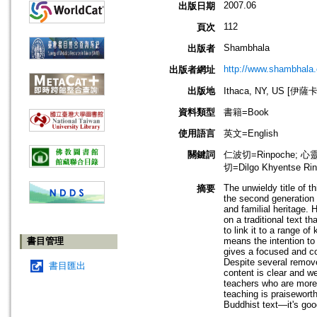
2007.06
出版日期
112
頁次
Shambhala
出版者
http://www.shambhala
出版者網址
出版地
Ithaca, NY, US [伊
資料類型
書籍=Book
使用語言
英文=English
關鍵詞
仁波切=Rinpoche; 心靈
切=Dilgo Khyentse Ri
The unwieldy title of 
摘要
the second generation o
and familial heritage.
on a traditional text t
to link it to a range o
書目管理
means the intention to
gives a focused and co
Despite several removes
書目匯出
content is clear and w
teachers who are more 
teaching is praisewort
Buddhist text—it's goo