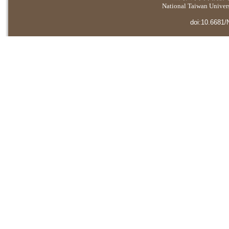
National Taiwan Universi
doi:10.6681