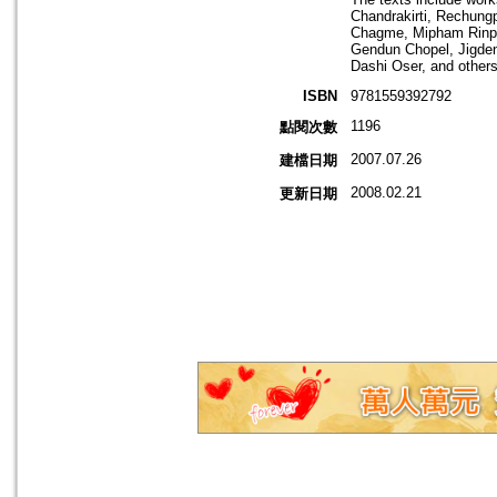
Chandrakirti, Rechun
Chagme, Mipham Rinpoc
Gendun Chopel, Jigde
Dashi Oser, and others
ISBN
9781559392792
1196
點閱次數
2007.07.26
建檔日期
2008.02.21
更新日期