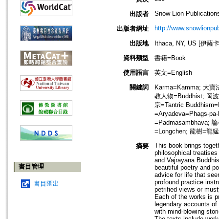
Snow Lion Publication
出版者
http://www.snowlionpu
出版者網址
出版地
Ithaca, NY, US [伊
資料類型
書籍=Book
使用語言
英文=English
關鍵詞
Karma=Kamma; 大寶法
教人物=Buddhist; 岡
宗=Tantric Buddhism
=Aryadeva=Phags-pa
=Padmasambhava; 論
=Longchen; 龍樹=龍猛=N
This book brings togeth
摘要
philosophical treatise
and Vajrayana Buddhism
書目管理
beautiful poetry and po
advice for life that s
profound practice instr
書目匯出
petrified views or must
Each of the works is pr
legendary accounts of 
with mind-blowing stori
The texts include wor