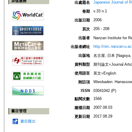
加值服務
Japanese Journal of R
出處題名
v.33 n.1
卷期
2006
出版日期
205 - 208
頁次
出版者
Nanzan Institute f
http://nirc.nanzan-u.ac
出版者網址
出版地
名古屋, 日本 [Nagoya, 
資料類型
期刊論文=Journal Artic
使用語言
英文=English
Wiesbaden: Harrassowit
附註項
ISSN
03041042 (P)
1566
點閱次數
2007.08.03
建檔日期
書目管理
2017.08.29
更新日期
書目匯出