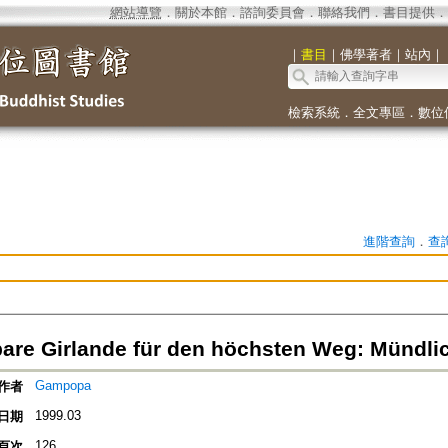
網站導覽
．
關於本館
．
諮詢委員會
．
聯絡我們
．
書目提供
．
｜
書目
｜
佛學著者
｜
站內
｜
檢索系統
．
全文專區
．
數位
進階查詢
．
查
bare Girlande für den höchsten Weg: Mündl
Gampopa
作者
1999.03
日期
126
頁次