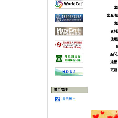
出
出版者
出
資料
使用
I
點閱
建檔
更新
書目管理
書目匯出