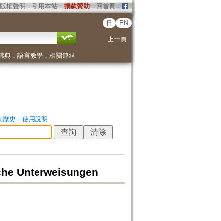
版權聲明
．
引用本站
．
捐款贊助
．
回首頁
．
日
EN
上一頁
佛典
．
語言教學
．
相關連結
詢歷史
．
使用說明
iche Unterweisungen