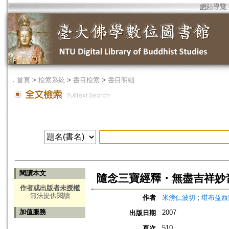
網站導覽
．
首頁
>
檢索系統
>
書目檢索
>
書目明細
閱讀本文
隨念三寶經釋・無盡吉祥妙
作者或出版者未授權
無法提供閱讀
作者
米滂仁波切
;
堪布益西
加值服務
2007
出版日期
510
頁次