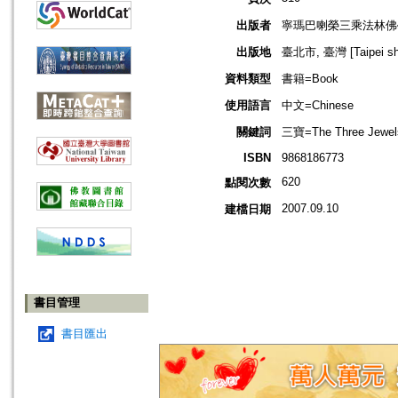
出版者
寧瑪巴喇榮三乘法林佛
出版地
臺北市, 臺灣 [Taipei shi
資料類型
書籍=Book
使用語言
中文=Chinese
關鍵詞
三寶=The Three Jewel
ISBN
9868186773
620
點閱次數
2007.09.10
建檔日期
書目管理
書目匯出