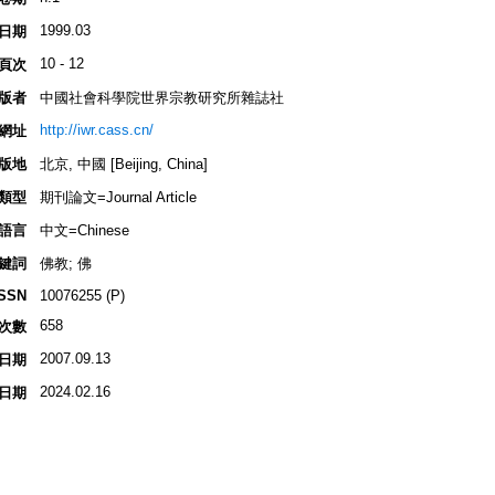
1999.03
日期
10 - 12
頁次
版者
中國社會科學院世界宗教研究所雜誌社
http://iwr.cass.cn/
網址
版地
北京, 中國 [Beijing, China]
類型
期刊論文=Journal Article
語言
中文=Chinese
鍵詞
佛教; 佛
ISSN
10076255 (P)
658
次數
2007.09.13
日期
2024.02.16
日期