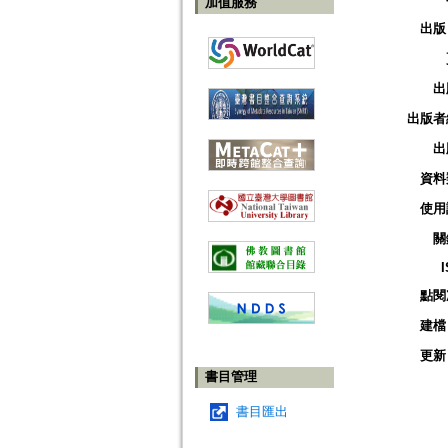
加值服務
出版
出
出版者
出
資料
使用
關
點閱
建檔
更新
書目管理
書目匯出