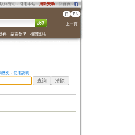
版權聲明
．
引用本站
．
捐款贊助
．
回首頁
．
日
EN
上一頁
佛典
．
語言教學
．
相關連結
詢歷史
．
使用說明