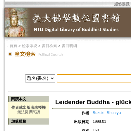
網站導覽
．
首頁
>
檢索系統
>
書目檢索
>
書目明細
閱讀本文
Leidender Buddha - glüc
作者或出版者未授權
無法提供閱讀
Suzuki, Shunryu
作者
加值服務
1998.01
出版日期
160
頁次