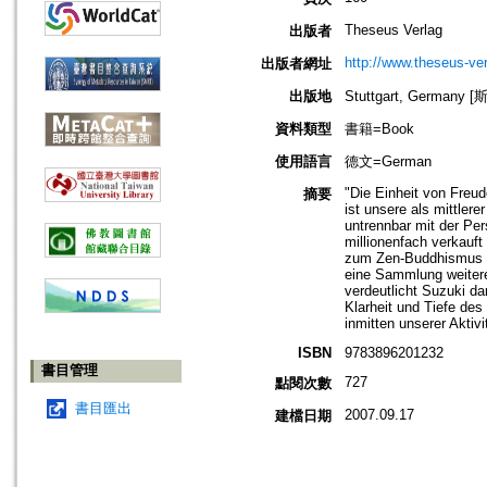
Theseus Verlag
出版者
http://www.theseus-ver
出版者網址
出版地
Stuttgart, Germany
資料類型
書籍=Book
使用語言
德文=German
"Die Einheit von Freud
摘要
ist unsere als mittle
untrennbar mit der Pe
millionenfach verkauft
zum Zen-Buddhismus erö
eine Sammlung weitere
verdeutlicht Suzuki d
Klarheit und Tiefe de
inmitten unserer Aktivi
ISBN
9783896201232
書目管理
727
點閱次數
書目匯出
2007.09.17
建檔日期