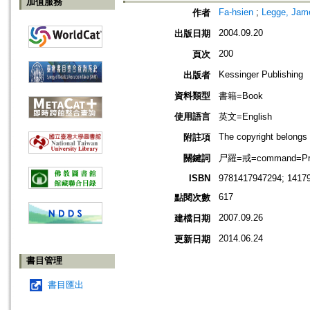
加值服務
Fa-hsien
;
Legge, Jam
作者
2004.09.20
出版日期
200
頁次
Kessinger Publishing
出版者
資料類型
書籍=Book
使用語言
英文=English
The copyright belongs 
附註項
關鍵詞
尸羅=戒=command=Precep
ISBN
9781417947294; 1417
617
點閱次數
2007.09.26
建檔日期
2014.06.24
更新日期
書目管理
書目匯出