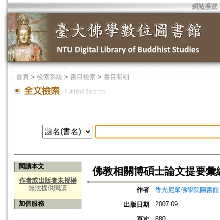
網站導覽
．
首頁
>
檢索系統
>
書目檢索
>
書目明細
閱讀本文
佛教相關博碩士論文提要彙編(2
作者或出版者未授權
無法提供閱讀
作者
香光尼眾佛學院圖書館
加值服務
2007.09
出版日期
880
頁次