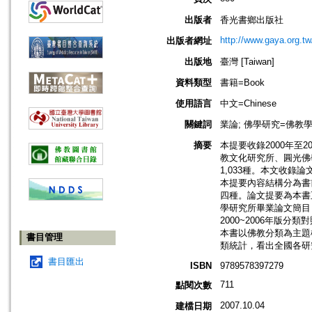
出版者
香光書鄉出版社
http://www.gaya.org.tw
出版者網址
出版地
臺灣 [Taiwan]
資料類型
書籍=Book
使用語言
中文=Chinese
關鍵詞
業論; 佛學研究=佛教學=Bud
摘要
本提要收錄2000年至
教文化研究所、圓光佛學
1,033種。本文收錄
本提要內容結構分為書
四種。論文提要為本書
學研究所畢業論文簡目，
2000~2006年版
本書以佛教分類為主題
書目管理
類統計，看出全國各研
書目匯出
ISBN
9789578397279
711
點閱次數
2007.10.04
建檔日期