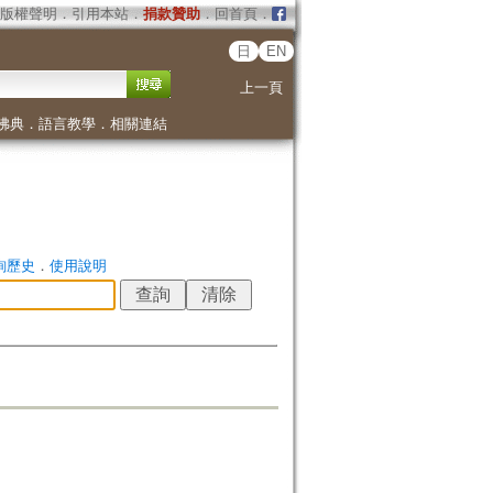
版權聲明
．
引用本站
．
捐款贊助
．
回首頁
．
日
EN
上一頁
佛典
．
語言教學
．
相關連結
詢歷史
．
使用說明