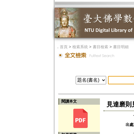
．
首頁
>
檢索系統
>
書目檢索
>
書目明細
閱讀本文
見達磨則見
出處