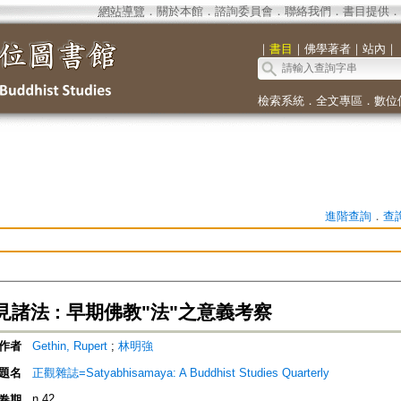
網站導覽
．
關於本館
．
諮詢委員會
．
聯絡我們
．
書目提供
．
｜
書目
｜
佛學著者
｜
站內
｜
檢索系統
．
全文專區
．
數位
進階查詢
．
查
諸法 : 早期佛教"法"之意義考察
作者
Gethin, Rupert
;
林明強
題名
正觀雜誌=Satyabhisamaya: A Buddhist Studies Quarterly
n.42
卷期