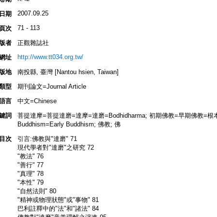
2007.09.25
日期
71 - 113
頁次
版者
正觀雜誌社
http://www.tt034.org.tw/
網址
版地
南投縣, 臺灣 [Nantou hsien, Taiwan]
類型
期刊論文=Journal Article
語言
中文=Chinese
鍵詞
菩提達摩=菩提達磨=達摩=達磨=Bodhidharma; 初期佛教=早期佛教=根本佛
Buddhism=Early Buddhism; 佛教; 佛
目次
引言:佛教與"達磨" 71
現代學者對"達磨"之研究 72
"教法" 76
"善行" 77
"真理" 78
"本性" 79
"自然法則" 80
"精神或物理狀態"或"事物" 81
巴利註釋中的"法"和"諸法" 84