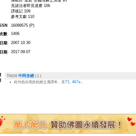
佛教對"達磨"意義理解之演進 95
見諸法者即見達磨 106
譯後記 109
參考文獻 110
ISSN
16099575 (P)
1406
次數
2007.10.30
日期
2017.09.07
日期
經
中阿含經
T0026
( 1 )
用
T1, 467a
此句也出現於此經之漢譯本，見
。