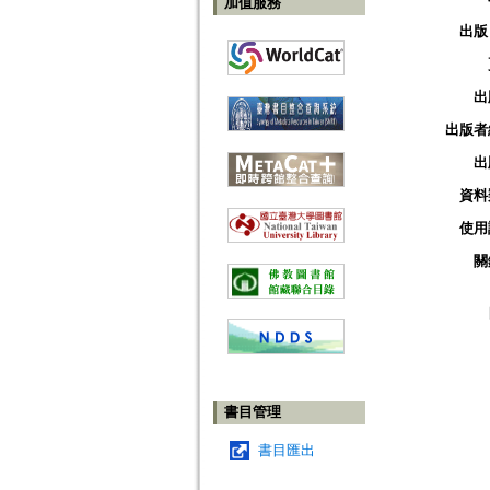
加值服務
出版
出
出版者
出
資料
使用
關
書目管理
書目匯出