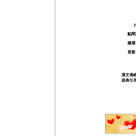
點閱
建檔
更新
漢文佛
原典引