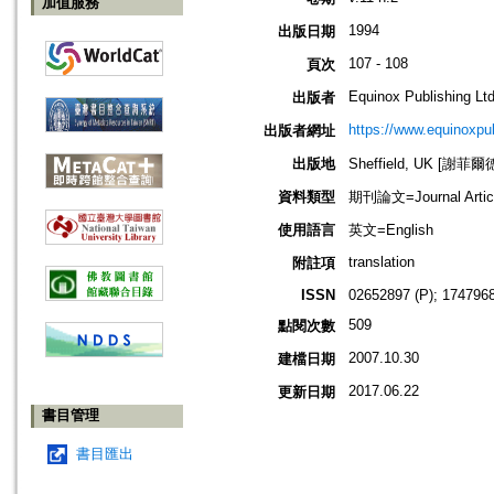
加值服務
1994
出版日期
107 - 108
頁次
Equinox Publishing Ltd
出版者
https://www.equinoxp
出版者網址
出版地
Sheffield, UK [謝菲爾
資料類型
期刊論文=Journal Artic
使用語言
英文=English
translation
附註項
ISSN
02652897 (P); 1747968
509
點閱次數
2007.10.30
建檔日期
2017.06.22
更新日期
書目管理
書目匯出