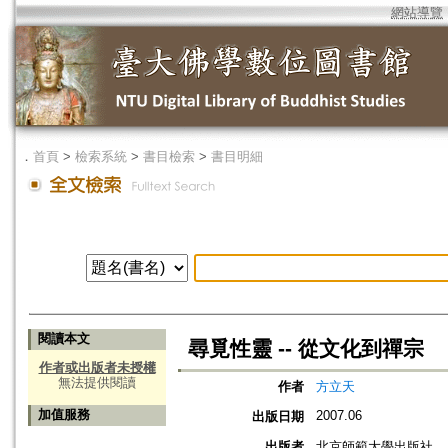
網站導覽
．
首頁
>
檢索系統
>
書目檢索
>
書目明細
閱讀本文
尋覓性靈 -- 從文化到禪宗
作者或出版者未授權
無法提供閱讀
作者
方立天
加值服務
2007.06
出版日期
出版者
北京師範大學出版社