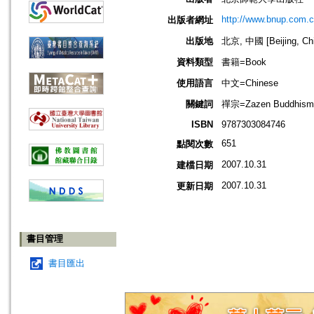
http://www.bnup.com.c
出版者網址
出版地
北京, 中國 [Beijing, Ch
資料類型
書籍=Book
使用語言
中文=Chinese
關鍵詞
禪宗=Zazen Buddhism=
ISBN
9787303084746
651
點閱次數
2007.10.31
建檔日期
2007.10.31
更新日期
書目管理
書目匯出