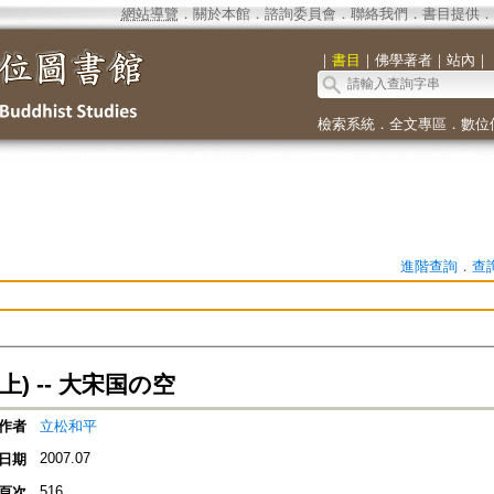
網站導覽
．
關於本館
．
諮詢委員會
．
聯絡我們
．
書目提供
．
｜
書目
｜
佛學著者
｜
站內
｜
檢索系統
．
全文專區
．
數位
進階查詢
．
查
上) -- 大宋国の空
作者
立松和平
2007.07
日期
516
頁次