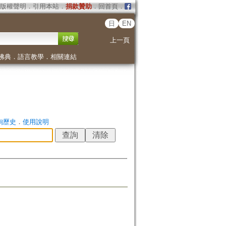
版權聲明
．
引用本站
．
捐款贊助
．
回首頁
．
日
EN
上一頁
佛典
．
語言教學
．
相關連結
詢歷史
．
使用說明