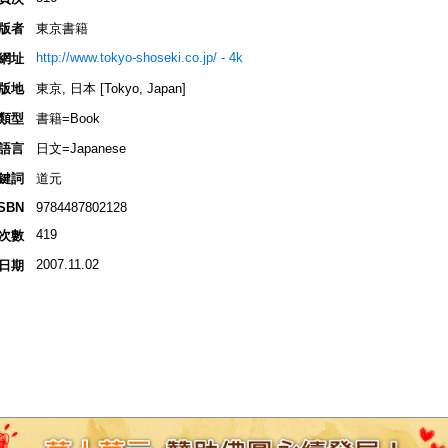
版者
東京書籍
http://www.tokyo-shoseki.co.jp/ - 4k
網址
版地
東京, 日本 [Tokyo, Japan]
類型
書籍=Book
語言
日文=Japanese
鍵詞
道元
ISBN
9784487802128
419
次數
2007.11.02
日期