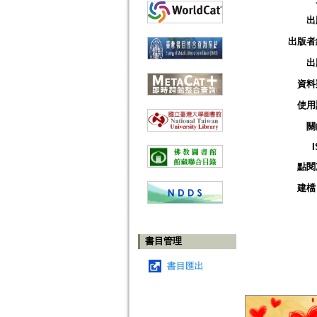
出
出版者
出
資料
使用
關
點閱
建檔
書目管理
書目匯出