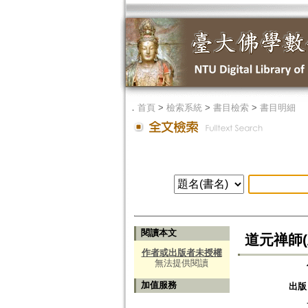
．
首頁
>
檢索系統
>
書目檢索
>
書目明細
閱讀本文
道元禅師(
作者或出版者未授權
無法提供閱讀
加值服務
出版