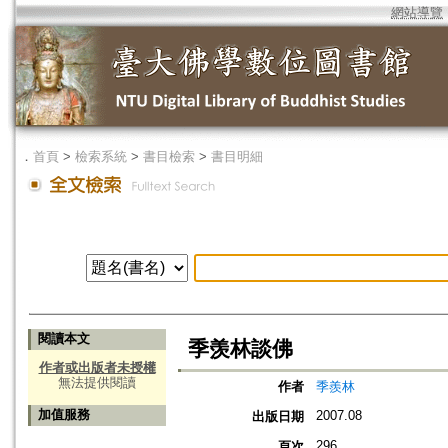
網站導覽
．
首頁
>
檢索系統
>
書目檢索
>
書目明細
閱讀本文
季羡林談佛
作者或出版者未授權
無法提供閱讀
作者
季羨林
加值服務
2007.08
出版日期
296
頁次