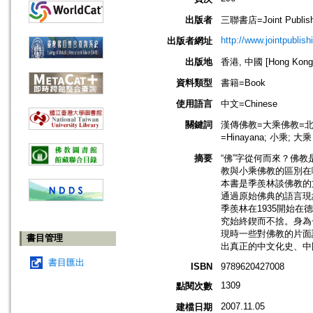
出版者
三聯書店=Joint Publishi
http://www.jointpublis
出版者網址
出版地
香港, 中國 [Hong Kong,
資料類型
書籍=Book
使用語言
中文=Chinese
關鍵詞
漢傳佛教=大乘佛教=北傳佛教
=Hinayana; 小乘; 大乘
摘要
“佛”字從何而來？佛
教與小乘佛教的區別在
本書是季羨林談佛教的
通過原始佛典的語言現
季羨林在1935開始
究始終鍥而不捨。身為
現時一些對佛教的片面
書目管理
出真正的中文化史、中
書目匯出
ISBN
9789620427008
1309
點閱次數
2007.11.05
建檔日期