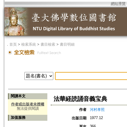
網站導覽
．
首頁
>
檢索系統
>
書目檢索
>
書目明細
閱讀本文
法華経読誦音義宝典
作者或出版者未授權
無法提供閱讀
作者
河村孝照
加值服務
1977.12
出版日期
366
頁次