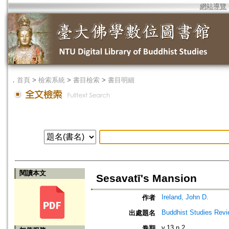
網站導覽
．
首頁
>
檢索系統
>
書目檢索
>
書目明細
閱讀本文
Sesavatī's Mansion
Ireland, John D.
作者
Buddhist Studies Rev
出處題名
v.13 n.2
卷期