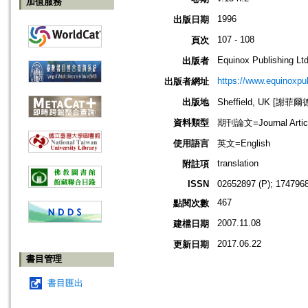
加值服務
1996
出版日期
107 - 108
頁次
Equinox Publishing Ltd
出版者
https://www.equinoxp
出版者網址
出版地
Sheffield, UK [謝菲爾
資料類型
期刊論文=Journal Artic
使用語言
英文=English
translation
附註項
ISSN
02652897 (P); 1747968
467
點閱次數
2007.11.08
建檔日期
2017.06.22
更新日期
書目管理
書目匯出