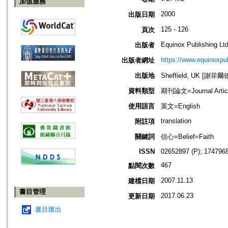
加值服務
2000
出版日期
125 - 126
頁次
Equinox Publishing Ltd
出版者
https://www.equinoxp
出版者網址
出版地
Sheffield, UK [謝菲爾
資料類型
期刊論文=Journal Artic
使用語言
英文=English
translation
附註項
關鍵詞
信心=Belief=Faith
ISSN
02652897 (P); 1747968
467
點閱次數
2007.11.13
建檔日期
書目管理
2017.06.23
更新日期
書目匯出