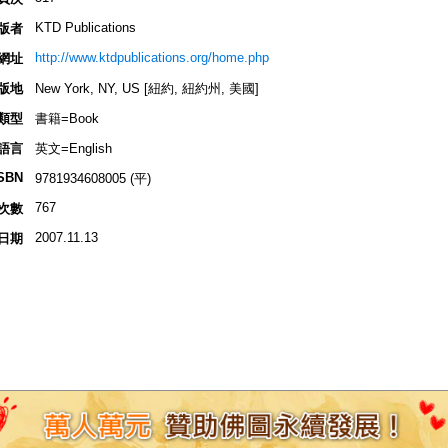
KTD Publications
版者
http://www.ktdpublications.org/home.php
網址
版地
New York, NY, US [紐約, 紐約州, 美國]
類型
書籍=Book
語言
英文=English
SBN
9781934608005 (平)
767
次數
2007.11.13
日期