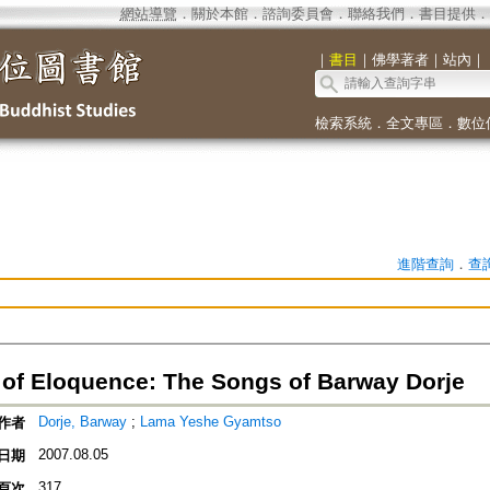
網站導覽
．
關於本館
．
諮詢委員會
．
聯絡我們
．
書目提供
．
｜
書目
｜
佛學著者
｜
站內
｜
檢索系統
．
全文專區
．
數位
進階查詢
．
查
 of Eloquence: The Songs of Barway Dorje
Dorje, Barway
;
Lama Yeshe Gyamtso
作者
2007.08.05
日期
317
頁次