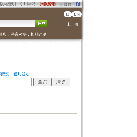
版權聲明
．
引用本站
．
捐款贊助
．
回首頁
．
日
EN
上一頁
佛典
．
語言教學
．
相關連結
詢歷史
．
使用說明