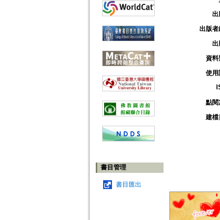
出
出版者
出
資料
使用
I
點閱
建檔
書目管理
書目匯出