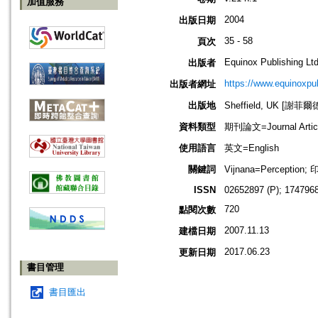
加值服務
2004
出版日期
35 - 58
頁次
Equinox Publishing Ltd
出版者
https://www.equinoxp
出版者網址
出版地
Sheffield, UK [謝菲爾
資料類型
期刊論文=Journal Artic
使用語言
英文=English
關鍵詞
Vijnana=Perception
ISSN
02652897 (P); 1747968
720
點閱次數
2007.11.13
建檔日期
2017.06.23
更新日期
書目管理
書目匯出