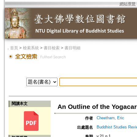
網站導覽
．
首頁
>
檢索系統
>
書目檢索
>
書目明細
閱讀本文
An Outline of the Yogaca
Cheetham, Eric
作者
Buddhist Studies Rev
出處題名
v.21 n.1
卷期