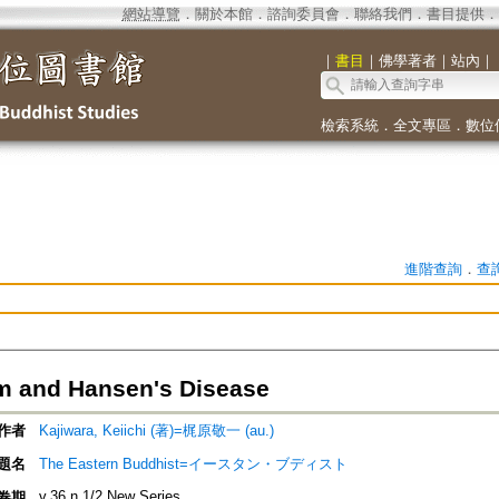
網站導覽
．
關於本館
．
諮詢委員會
．
聯絡我們
．
書目提供
．
｜
書目
｜
佛學著者
｜
站內
｜
檢索系統
．
全文專區
．
數位
進階查詢
．
查
 and Hansen's Disease
作者
Kajiwara, Keiichi (著)=梶原敬一 (au.)
題名
The Eastern Buddhist=イースタン・ブディスト
v.36 n.1/2 New Series
卷期