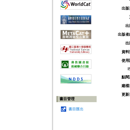
出版
出
出版者
出
資料
使用
I
點閱
建檔
更新
書目管理
書目匯出