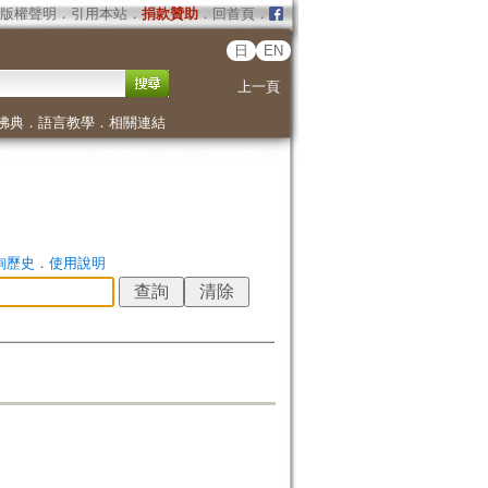
版權聲明
．
引用本站
．
捐款贊助
．
回首頁
．
日
EN
上一頁
佛典
．
語言教學
．
相關連結
詢歷史
．
使用說明