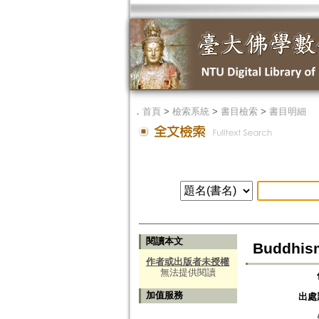
．
首頁
>
檢索系統
>
書目檢索
>
書目明細
閱讀本文
Buddhism
作者或出版者未授權
無法提供閱讀
加值服務
出處