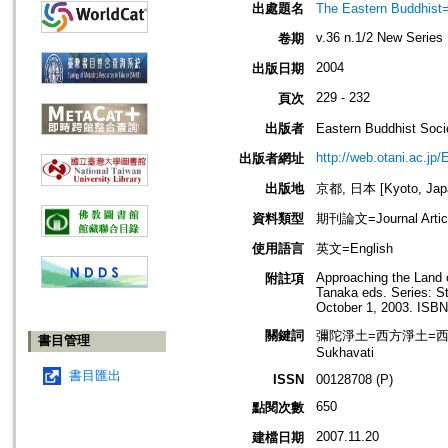
出處題名
The Eastern Bud
v.36 n.1/2 New Series
卷期
2004
出版日期
229 - 232
頁次
出版者
Eastern Buddhis
http://web.otani.ac.jp
出版者網址
出版地
京都, 日本 [Kyoto, Jap
資料類型
期刊論文=Journal Artic
使用語言
英文=English
Approaching the Land o
附註項
Tanaka eds. Series: St
October 1, 2003. ISBN
關鍵詞
彌陀淨土=西方淨土=西方極樂世界=T
書目管理
Sukhavati
書目匯出
ISSN
00128708 (P)
650
點閱次數
2007.11.20
建檔日期