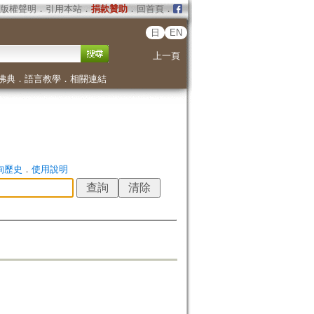
版權聲明
．
引用本站
．
捐款贊助
．
回首頁
．
日
EN
上一頁
佛典
．
語言教學
．
相關連結
詢歷史
．
使用說明