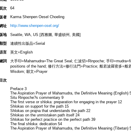
64
頁次
Karma Shenpen Oesel Choeling
版者
http://www.shenpen-osel.org/
網址
版地
Seattle, WA, US [西雅圖, 華盛頓州, 美國]
類型
連續性出版品=Serial
語言
英文=English
鍵詞
大手印=Mahamudra=The Great Seal; 仁波切=Rinpoche; 手印=mudra=finger
positions of the hand; 修行方法=修行法門=Practice; 般若波羅密多=般若=Pra
Wisdom; 願文=Prayer
目次
Preface 3
The Aspiration Prayer of Mahamudra, the Definitive Meaning (English) 
Situ Rinpoche?s commentary 9
The first verse or shloka: preparation for engaging in the prayer 12
Shlokas on support for the path 15
Shlokas on prajna that understands the path 22
Shlokas on the unmistaken path itself 24
Shlokas for perfect practice on the perfect path 39
The final shloka: dedication 54
The Aspiration Prayer of Mahamudra, the Definitive Meaning (Tibetan) 