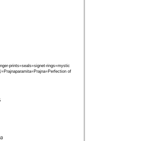
-prints=seals=signet-rings=mystic
jnaparamita=Prajna=Perfection of
5
59