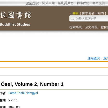
網站導覽
．
關於本館
．
諮詢委員會
．
聯絡我們
．
書目提供
．
｜
書目
｜
佛學著者
｜
站內
｜
檢索系統
．
全文專區
．
數位
進階查詢
．
查
Ösel, Volume 2, Number 1
Lama Tashi Namgyal
作者
v.2 n.1
卷期
1998.03
日期