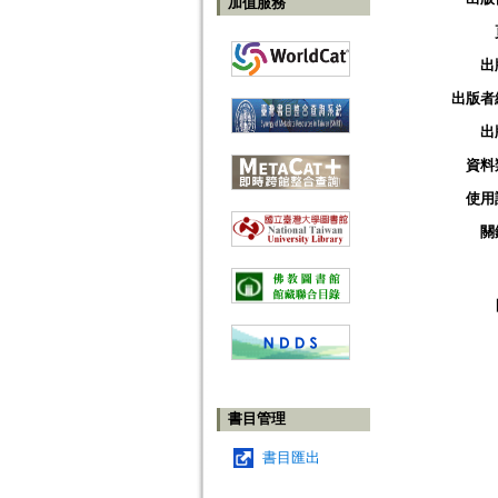
加值服務
出
出版者
出
資料
使用
關
書目管理
書目匯出