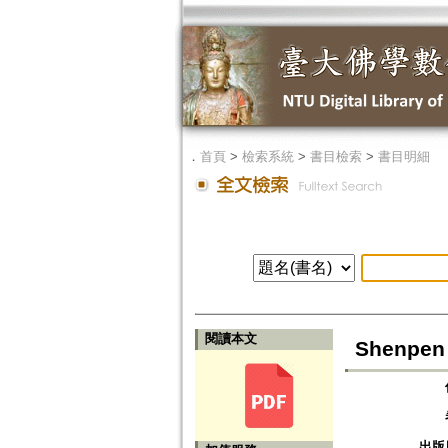
．
首頁
>
檢索系統
>
書目檢索
>
書目明細
閱讀本文
Shenpen 
出版