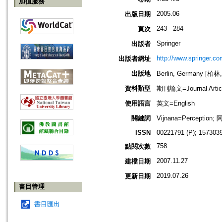
加值服務
2005.06
出版日期
243 - 284
頁次
Springer
出版者
http://www.springer.co
出版者網址
出版地
Berlin, Germany [柏林
資料類型
期刊論文=Journal Artic
使用語言
英文=English
關鍵詞
Vijnana=Percept
ISSN
00221791 (P); 1573039
758
點閱次數
2007.11.27
建檔日期
2019.07.26
更新日期
書目管理
書目匯出