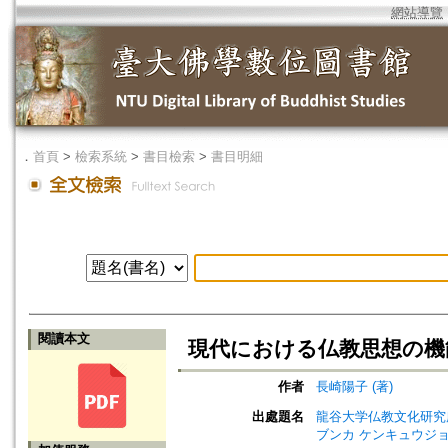
網站導覽
．
首頁
>
檢索系統
>
書目檢索
>
書目明細
閱讀本文
現代における仏教思想の機
作者
長崎陽子 (著)
出處題名
龍谷大学仏教文化研究所紀要=Bull
ブンカ ケンキュウジョ