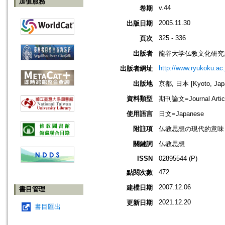
加值服務
v.44
卷期
2005.11.30
出版日期
325 - 336
頁次
出版者
龍谷大学仏教文化研究
http://www.ryukoku.ac.
出版者網址
出版地
京都, 日本 [Kyoto, Jap
資料類型
期刊論文=Journal Artic
使用語言
日文=Japanese
附註項
仏教思想の現代的意味
關鍵詞
仏教思想
ISSN
02895544 (P)
472
點閱次數
2007.12.06
建檔日期
書目管理
2021.12.20
更新日期
書目匯出