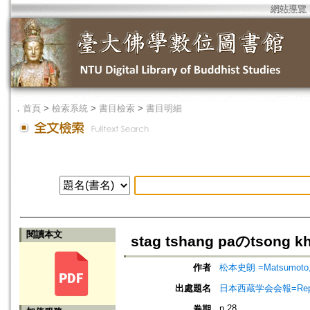
網站導覽
．
首頁
>
檢索系統
>
書目檢索
>
書目明細
閱讀本文
stag tshang paのtson
作者
松本史朗 =Matsumoto, 
出處題名
日本西蔵学会会報=Report of 
n.28
卷期