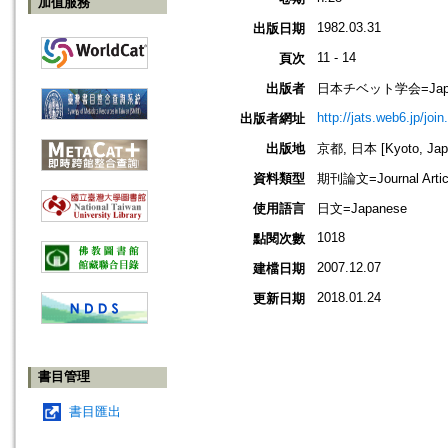
加值服務
1982.03.31
出版日期
11 - 14
頁次
出版者
日本チベット学会=Japanese 
http://jats.web6.jp/join
出版者網址
出版地
京都, 日本 [Kyoto, Jap
資料類型
期刊論文=Journal Artic
使用語言
日文=Japanese
1018
點閱次數
2007.12.07
建檔日期
2018.01.24
更新日期
書目管理
書目匯出