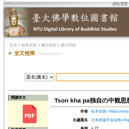
網站導覽
．
首頁
>
檢索系統
>
書目檢索
>
書目明細
閱讀本文
Tson kha pa独自の中
作者
松本史朗 =Matsumoto, 
出處題名
日本西蔵学会会報=Report of 
n.27
卷期