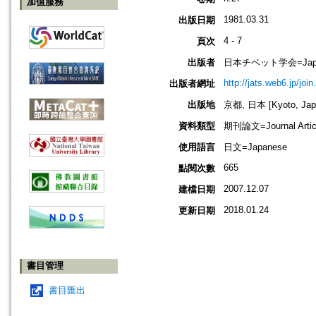
加值服務
1981.03.31
出版日期
4 - 7
頁次
出版者
日本チベット学会=Japanese 
http://jats.web6.jp/join
出版者網址
出版地
京都, 日本 [Kyoto, Jap
資料類型
期刊論文=Journal Artic
使用語言
日文=Japanese
665
點閱次數
2007.12.07
建檔日期
2018.01.24
更新日期
書目管理
書目匯出