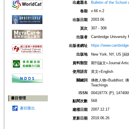
出處題名
Bulletin of the Sch
v.66 n.2
卷期
2003.06
出版日期
307 - 308
頁次
Cambridge University 
出版者
https://www.cambridge
出版者網址
出版地
New York, NY, US 
資料類型
期刊論文=Journal Artic
使用語言
英文=English
關鍵詞
佛教人物=Buddhist; 佛教哲
Teachings
ISSN
0041977X (P); 147406
書目管理
568
點閱次數
書目匯出
2007.12.17
建檔日期
2019.06.26
更新日期