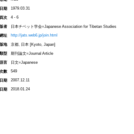
1979.03.31
日期
4 - 6
頁次
版者
日本チベット学会=Japanese Association for Tibetan Studies
http://jats.web6.jp/join.html
網址
版地
京都, 日本 [Kyoto, Japan]
類型
期刊論文=Journal Article
語言
日文=Japanese
549
次數
2007.12.11
日期
2018.01.24
日期