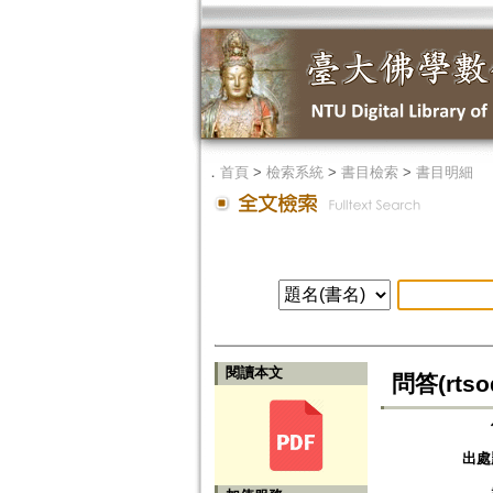
．
首頁
>
檢索系統
>
書目檢索
>
書目明細
閱讀本文
問答(rt
出處