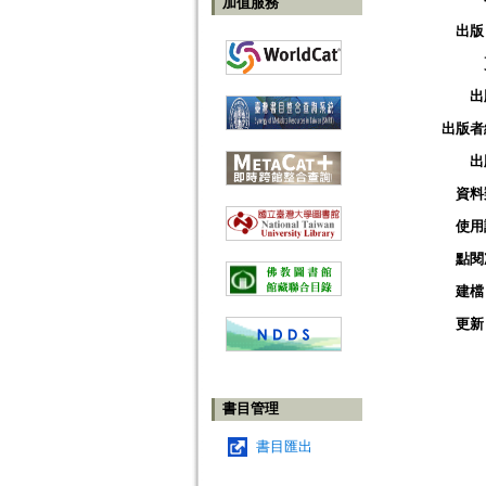
加值服務
出版
出
出版者
出
資料
使用
點閱
建檔
更新
書目管理
書目匯出