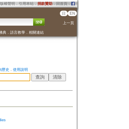
版權聲明
．
引用本站
．
捐款贊助
．
回首頁
．
日
EN
上一頁
佛典
．
語言教學
．
相關連結
詢歷史
．
使用說明
ies