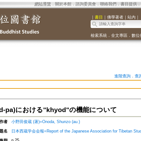
網站導覽
．
關於本館
．
諮詢委員會
．
聯絡我們
．
書目提供
．
｜
書目
｜
佛學著者
｜
站內
｜
檢索系統
．
全文專區
．
數位
進階查詢
．
查
sod-pa)における"khyod"の機能について
作者
小野田俊蔵 (著)=Onoda, Shunzo (au.)
題名
日本西蔵学会会報=Report of the Japanese Association for Tibetan Stud
n.25
卷期