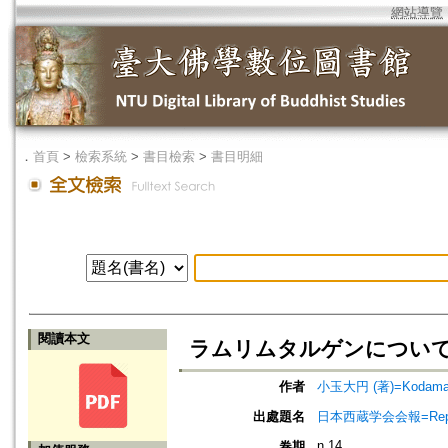
網站導覽
．
首頁
>
檢索系統
>
書目檢索
>
書目明細
閱讀本文
ラムリムタルゲンについ
作者
小玉大円 (著)=Kodama, 
出處題名
日本西蔵学会会報=Report of 
n.14
卷期