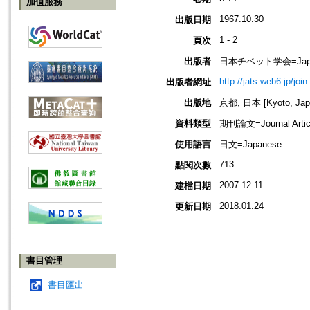
加值服務
1967.10.30
出版日期
1 - 2
頁次
出版者
日本チベット学会=Japanese 
http://jats.web6.jp/join
出版者網址
出版地
京都, 日本 [Kyoto, Jap
資料類型
期刊論文=Journal Artic
使用語言
日文=Japanese
713
點閱次數
2007.12.11
建檔日期
2018.01.24
更新日期
書目管理
書目匯出