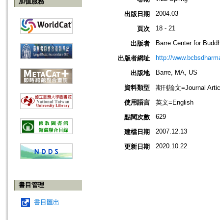
加值服務
2004.03
出版日期
18 - 21
頁次
Barre Center for Buddh
出版者
http://www.bcbsdharma
出版者網址
Barre, MA, US
出版地
資料類型
期刊論文=Journal Artic
使用語言
英文=English
629
點閱次數
2007.12.13
建檔日期
2020.10.22
更新日期
書目管理
書目匯出