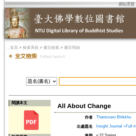
網站導覽
．
首頁
>
檢索系統
>
書目檢索
>
書目明細
閱讀本文
All About Change
Thanissaro Bhikkhu
作者
Insight Journal =Full 
出處題名
v.22 Spring
卷期