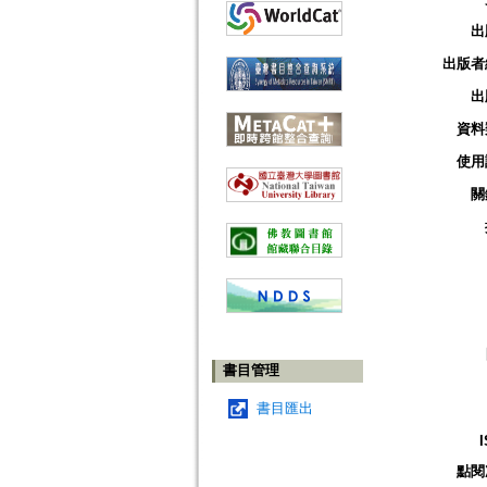
出
出版者
出
資料
使用
關
書目管理
書目匯出
點閱