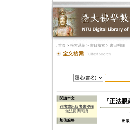
．
首頁
>
檢索系統
>
書目檢索
>
書目明細
閱讀本文
『正法眼
作者或出版者未授權
無法提供閱讀
加值服務
出版