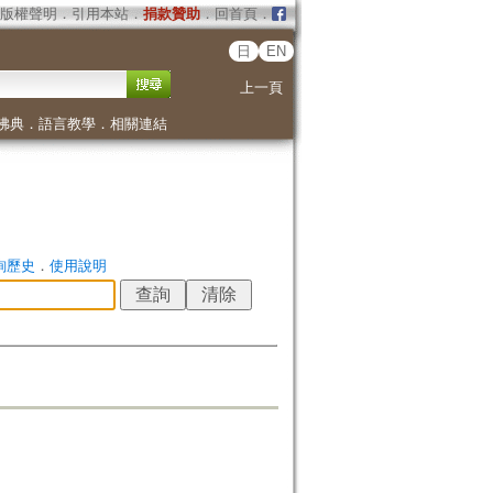
版權聲明
．
引用本站
．
捐款贊助
．
回首頁
．
日
EN
上一頁
佛典
．
語言教學
．
相關連結
詢歷史
．
使用說明