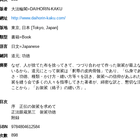
版者
大法輪閣=DAIHORIN-KAKU
http://www.daihorin-kaku.com/
網址
版地
東京, 日本 [Tokyo, Japan]
類型
書籍=Book
語言
日文=Japanese
鍵詞
道元; 功徳
摘要
なぜ、人が捨てた布を捨ってきて、つづり合わせて作った袈裟が最上
いるから。道元にとって袈裟は「釈尊の皮肉骨髄」であり、「仏身で
さ・功徳、種類・かけ方・縫い方等々を説き、袈裟への信仰があふれ
裟を縫う会で多くの人々を指導してきた著者が、綿密な訳と、懇切な
ことから」「お袈裟（絡子）の縫い方」。
目次
序 正伝の袈裟を求めて
正法眼蔵第三 袈裟功徳
附録
ISBN
9784804612584
898
次數