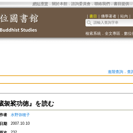
網站導覽
．
關於本館
．
諮詢委員會
．
聯絡我們
．
書目提供
．
｜
書目
｜
佛學著者
｜
站內
｜
檢索系統
．
全文專區
．
數位
進階查詢
．
查
蔵袈裟功徳』を読む
作者
水野弥穂子
2007.10.10
日期
232
頁次