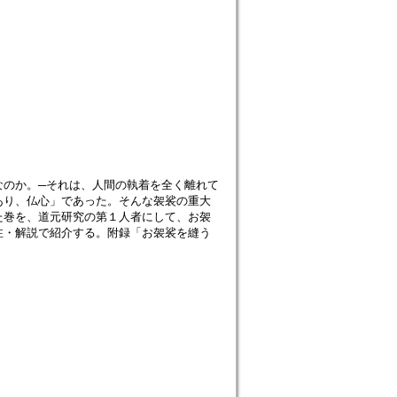
なのか。─それは、人間の執着を全く離れて
あり、仏心」であった。そんな袈裟の重大
た巻を、道元研究の第１人者にして、お袈
注・解説で紹介する。附録「お袈裟を縫う