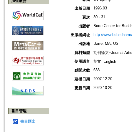
加值服務
1996.03
出版日期
30 - 31
頁次
Barre Center for Buddh
出版者
http://www.bcbsdharma
出版者網址
Barre, MA, US
出版地
資料類型
期刊論文=Journal Artic
使用語言
英文=English
638
點閱次數
2007.12.20
建檔日期
2020.10.20
更新日期
書目管理
書目匯出