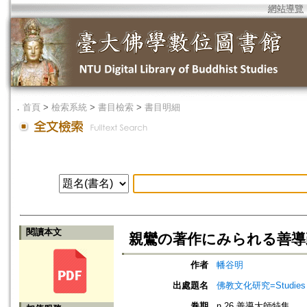
網站導覽
．
首頁
>
檢索系統
>
書目檢索
>
書目明細
閱讀本文
親鸞の著作にみられる善導
作者
幡谷明
出處題名
佛教文化研究=Studies in
卷期
n.26 善導大師特集