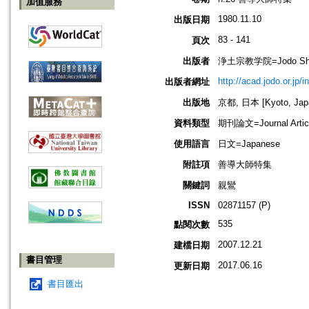
加值服務
1980.11.10
出版日期
83 - 141
頁次
出版者
浄土宗教学院=Jodo Shu B
http://acad.jodo.or.jp/
出版者網址
出版地
京都, 日本 [Kyoto, Jap
資料類型
期刊論文=Journal Artic
使用語言
日文=Japanese
附註項
善導大師特集
關鍵詞
親鸞
ISSN
02871157 (P)
535
點閱次數
2007.12.21
建檔日期
書目管理
2017.06.16
更新日期
書目匯出