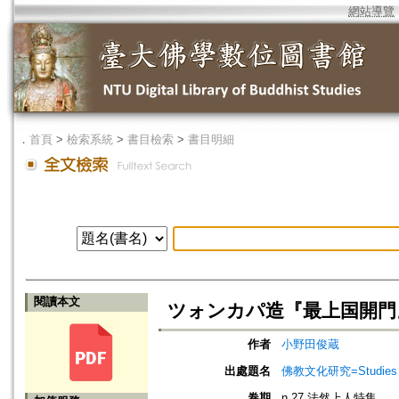
網站導覽
．
首頁
>
檢索系統
>
書目檢索
>
書目明細
閱讀本文
ツォンカパ造『最上国開門
作者
小野田俊蔵
出處題名
佛教文化研究=Studies in
卷期
n.27 法然上人特集