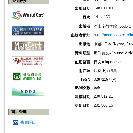
加值服務
1981.11.10
出版日期
141 - 156
頁次
出版者
浄土宗教学院=Jodo Shu B
http://acad.jodo.or.jp/
出版者網址
出版地
京都, 日本 [Kyoto, Jap
資料類型
期刊論文=Journal Artic
使用語言
日文=Japanese
附註項
法然上人特集
ISSN
02871157 (P)
655
點閱次數
2007.12.21
建檔日期
2017.06.16
更新日期
書目管理
書目匯出