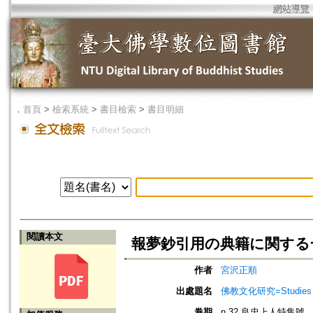
網站導覽
．
首頁
>
檢索系統
>
書目檢索
>
書目明細
閱讀本文
報夢鈔引用の典籍に関する
作者
宮沢正順
出處題名
佛教文化研究=Studies in
卷期
n.32 良忠上人特集號