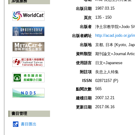
加值服務
1987.03.15
出版日期
135 - 150
頁次
出版者
浄土宗教学院=Jodo Shu B
http://acad.jodo.or.jp/
出版者網址
出版地
京都, 日本 [Kyoto, Jap
資料類型
期刊論文=Journal Artic
使用語言
日文=Japanese
附註項
良忠上人特集
ISSN
02871157 (P)
565
點閱次數
2007.12.21
建檔日期
2017.06.16
更新日期
書目管理
書目匯出