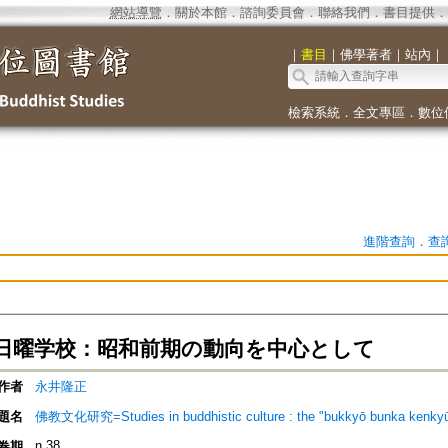
網站導覽
．
關於本館
．
諮詢委員會
．
聯絡我們
．
書目提供
．
｜
書目
｜
佛學著者
｜
站內
｜
檢索系統
．
全文專區
．
數位
進階查詢
．
查
日曜学校：昭和前期の動向を中心として
作者
永井隆正
題名
佛教文化研究=Studies in buddhistic culture : the "bukkyō bun
n.38
卷期