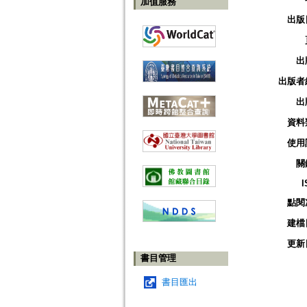
加值服務
出版
出
出版者
出
資料
使用
關
I
點閱
建檔
更新
書目管理
書目匯出