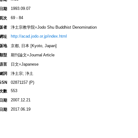
1993.09.07
日期
69 - 84
頁次
版者
浄土宗教学院=Jodo Shu Buddhist Denomination
http://acad.jodo.or.jp/index.html
網址
版地
京都, 日本 [Kyoto, Japan]
類型
期刊論文=Journal Article
語言
日文=Japanese
鍵詞
浄土宗; 浄土
SSN
02871157 (P)
553
次數
2007.12.21
日期
2017.06.19
日期