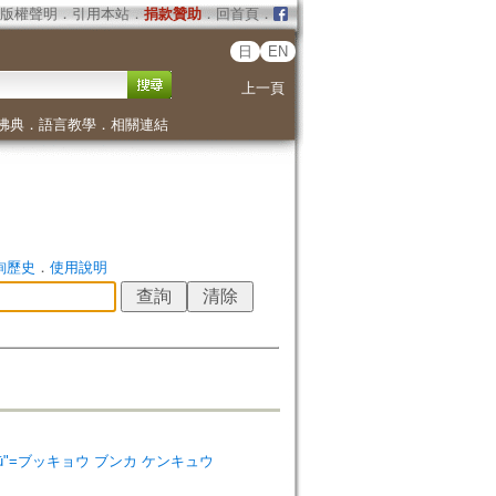
版權聲明
．
引用本站
．
捐款贊助
．
回首頁
．
日
EN
上一頁
佛典
．
語言教學
．
相關連結
詢歷史
．
使用說明
ka kenkyū"=ブッキョウ ブンカ ケンキュウ