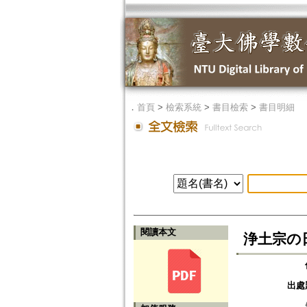
．
首頁
>
檢索系統
>
書目檢索
>
書目明細
閱讀本文
浄土宗の
出處