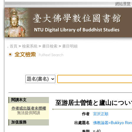
網站導覽
．
首頁
>
檢索系統
>
書目檢索
>
書目明細
閱讀本文
至游居士曽慥と廬山につい
作者或出版者未授權
無法提供閱讀
作者
宮沢正順
加值服務
出處題名
佛教論叢=Bukkyo Rons
n.40
卷期