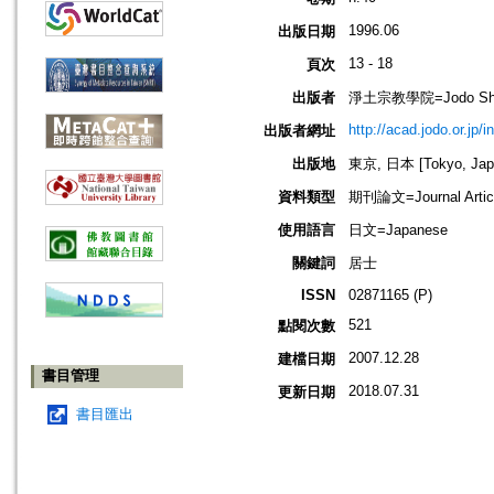
1996.06
出版日期
13 - 18
頁次
出版者
淨土宗教學院=Jodo Shu B
http://acad.jodo.or.jp/
出版者網址
出版地
東京, 日本 [Tokyo, Jap
資料類型
期刊論文=Journal Artic
使用語言
日文=Japanese
關鍵詞
居士
ISSN
02871165 (P)
521
點閱次數
2007.12.28
建檔日期
書目管理
2018.07.31
更新日期
書目匯出