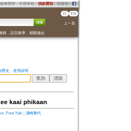
版權聲明
．
引用本站
．
捐款贊助
．
回首頁
．
日
EN
上一頁
佛典
．
語言教學
．
相關連結
詢歷史
．
使用說明
aai phikaan
vo, Pura Yuki
;
浦崎雅代