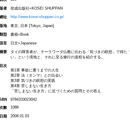
版者
佼成出版社=KOSEI SHUPPAN
http://www.kosei-shuppan.co.jp/
網址
版地
東京, 日本 [Tokyo, Japan]
類型
書籍=Book
語言
日文=Japanese
摘要
タイの障害者が、テーラワーダ仏教に伝わる「気づきの瞑想」で得た
い」という境地と、それに至る修行の道程を紹介する。
目次
第1章 事故に遭うまでの人生
第2章 法（タンマ）との出会い
第3章 気づきの瞑想の実践
第4章 苦しまない生き方
「苦しまない生き方」に近づくための質問とその答え
ISBN
9784333023042
1088
次數
2008.01.03
日期