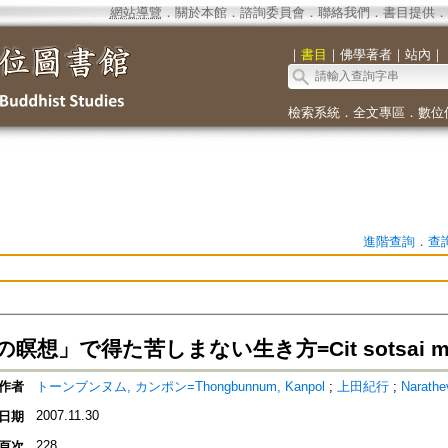
網站導覽
．
關於本館
．
諮詢委員會
．
聯絡我們
．
書目提供
．
｜
書目
｜
佛學著者
｜
站內
｜
檢索系統
．
全文專區
．
數位
進階查詢
．
查
想」で得た苦しまない生き方=Cit sotsai mee k
作者
トーンブンヌム, カンポン=Thongbunnum, Kanpol
;
上田紀行
;
Narathe
2007.11.30
日期
228
頁次