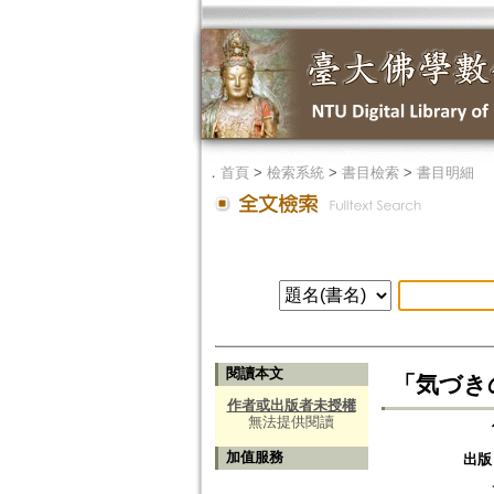
．
首頁
>
檢索系統
>
書目檢索
>
書目明細
閱讀本文
「気づきの瞑
作者或出版者未授權
無法提供閱讀
加值服務
出版