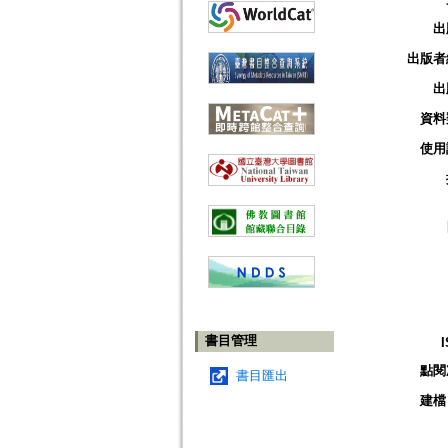
出
出版者
出
資料
使用
書目管理
點閱
書目匯出
建檔