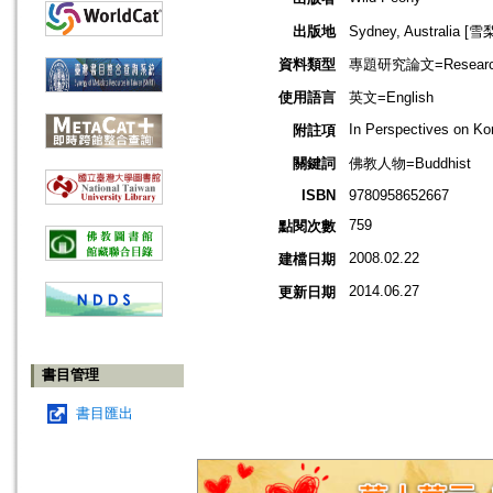
出版地
Sydney, Australia [
資料類型
專題研究論文=Research
使用語言
英文=English
In Perspectives on Ko
附註項
關鍵詞
佛教人物=Buddhist
ISBN
9780958652667
759
點閱次數
2008.02.22
建檔日期
2014.06.27
更新日期
書目管理
書目匯出