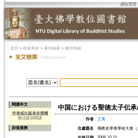
網站導覽
．
首頁
>
檢索系統
>
書目檢索
>
書目明細
閱讀本文
中国における聖徳太子伝承の
作者或出版者未授權
無法提供閱讀
作者
王勇
加值服務
出處題名
佛教史學會學術大會（
2006.10.21
出版日期