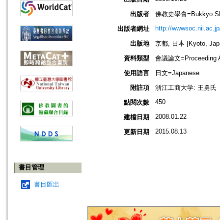
出版者
佛教史學會=Bukkyo Shi
http://wwwsoc.nii.ac.j
出版者網址
出版地
京都, 日本 [Kyoto, Jap
資料類型
會議論文=Proceeding Ar
使用語言
日文=Japanese
附註項
浙江工商大学: 王勇氏
450
點閱次數
2008.01.22
建檔日期
2015.08.13
更新日期
書目管理
書目匯出