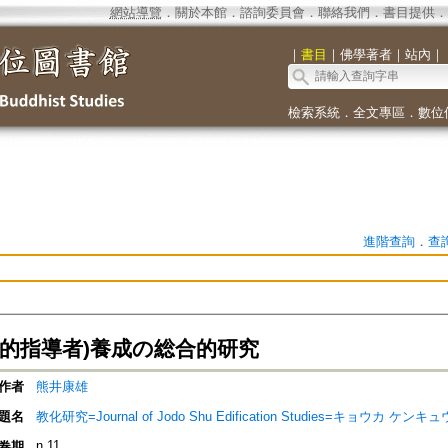
網站導覽
．
關於本館
．
諮詢委員會
．
聯絡我們
．
書目提供
．
｜
書目
｜
佛學著者
｜
站內
｜
檢索系統
．
全文專區
．
數位
進階查詢
．
查
教的指導者)養成の総合的研究
作者
熊井康雄
題名
教化研究=Journal of Jodo Shu Edification Studies=キョウカ ケンキュ
n.11
卷期