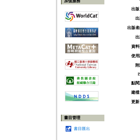
加值服務
出版
出
出版者
出
資料
使用
附
點閱
建檔
更新
書目管理
書目匯出