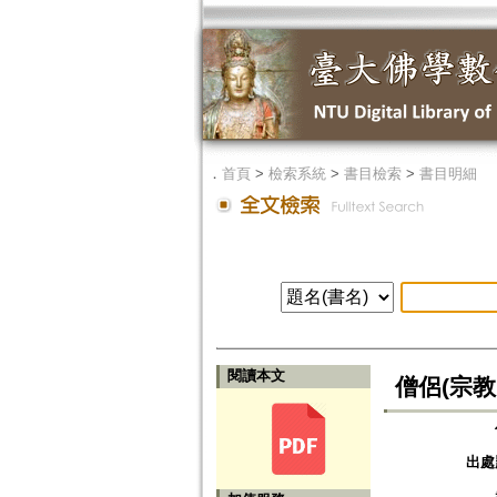
．
首頁
>
檢索系統
>
書目檢索
>
書目明細
閱讀本文
僧侶(宗
出處