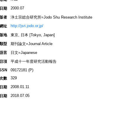
2000.07
日期
版者
浄土宗総合研究所=Jodo Shu Research Institute
http://jsri.jodo.or.jp/
網址
版地
東京, 日本 [Tokyo, Japan]
類型
期刊論文=Journal Article
語言
日文=Japanese
註項
平成十一年度研究活動報告
ISSN
09172181 (P)
329
次數
2008.01.11
日期
2018.07.05
日期