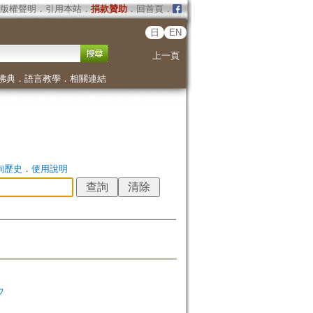
版權聲明
．
引用本站
．
捐款贊助
．
回首頁
．
日
EN
上一頁
佛典
．
語言教學
．
相關連結
詢歷史
．
使用說明
ウ