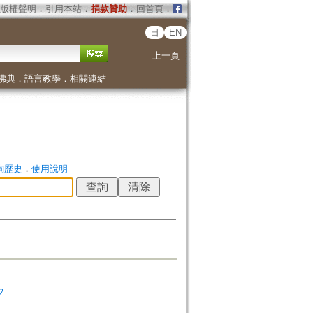
版權聲明
．
引用本站
．
捐款贊助
．
回首頁
．
日
EN
上一頁
佛典
．
語言教學
．
相關連結
詢歷史
．
使用說明
ウ