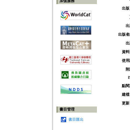
加值服務
出版
出
出版者
出
資料
使用
附
點閱
建檔
更新
書目管理
書目匯出