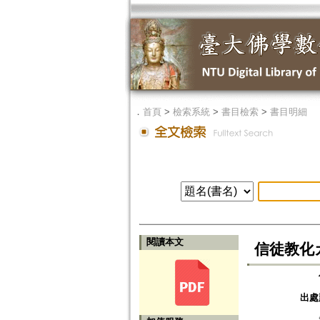
．
首頁
>
檢索系統
>
書目檢索
>
書目明細
閱讀本文
信徒教化
出處