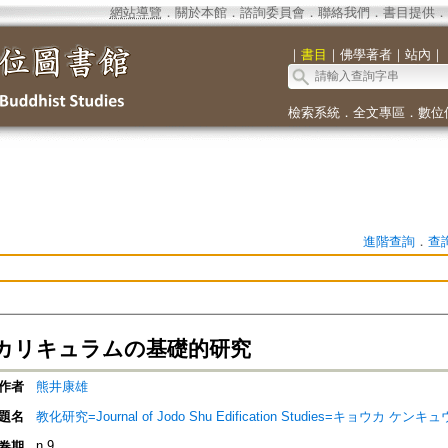
網站導覽
．
關於本館
．
諮詢委員會
．
聯絡我們
．
書目提供
．
｜
書目
｜
佛學著者
｜
站內
｜
檢索系統
．
全文專區
．
數位
進階查詢
．
查
カリキュラムの基礎的研究
作者
熊井康雄
題名
教化研究=Journal of Jodo Shu Edification Studies=キョウカ ケンキュ
n.9
卷期