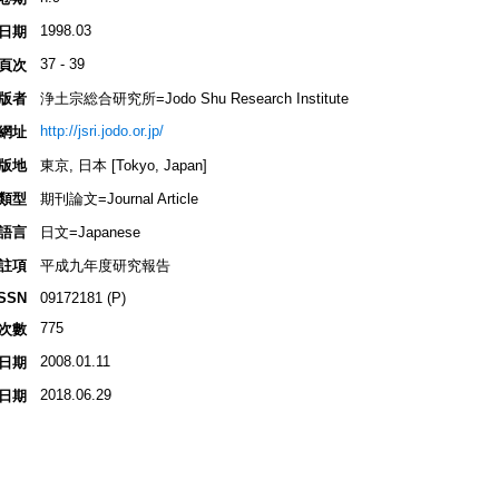
1998.03
日期
37 - 39
頁次
版者
浄土宗総合研究所=Jodo Shu Research Institute
http://jsri.jodo.or.jp/
網址
版地
東京, 日本 [Tokyo, Japan]
類型
期刊論文=Journal Article
語言
日文=Japanese
註項
平成九年度研究報告
ISSN
09172181 (P)
775
次數
2008.01.11
日期
2018.06.29
日期