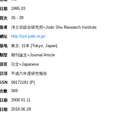
1995.03
日期
26 - 28
頁次
版者
浄土宗総合研究所=Jodo Shu Research Institute
http://jsri.jodo.or.jp/
網址
版地
東京, 日本 [Tokyo, Japan]
類型
期刊論文=Journal Article
語言
日文=Japanese
註項
平成六年度研究報告
ISSN
09172181 (P)
369
次數
2008.01.11
日期
2018.06.29
日期