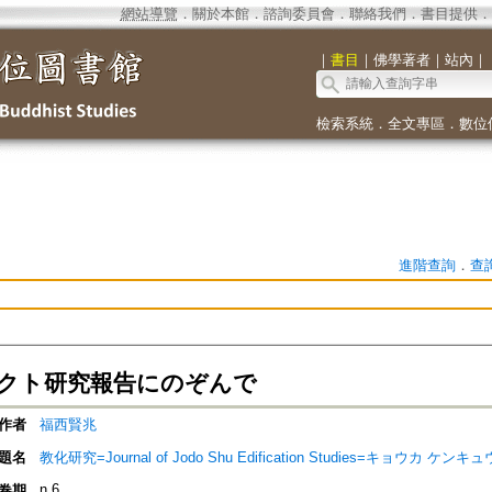
網站導覽
．
關於本館
．
諮詢委員會
．
聯絡我們
．
書目提供
．
｜
書目
｜
佛學著者
｜
站內
｜
檢索系統
．
全文專區
．
數位
進階查詢
．
查
クト研究報告にのぞんで
作者
福西賢兆
題名
教化研究=Journal of Jodo Shu Edification Studies=キョウカ ケンキュ
n.6
卷期