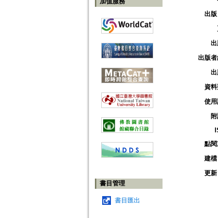
加值服務
出版
出
出版者
出
資料
使用
附
點閱
建檔
更新
書目管理
書目匯出