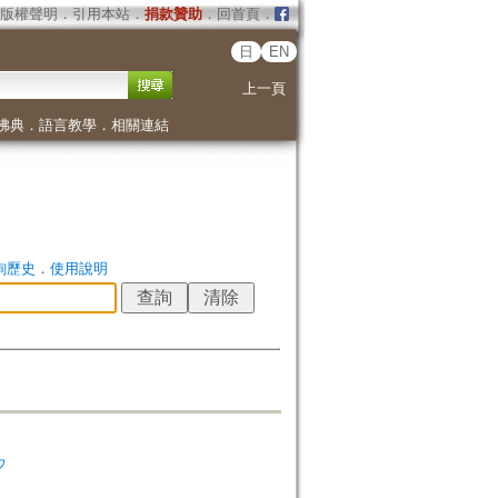
版權聲明
．
引用本站
．
捐款贊助
．
回首頁
．
日
EN
上一頁
佛典
．
語言教學
．
相關連結
詢歷史
．
使用說明
ウ