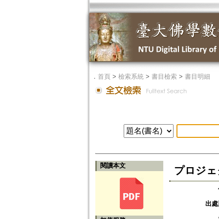
．
首頁
>
檢索系統
>
書目檢索
>
書目明細
閱讀本文
プロジェ
出處