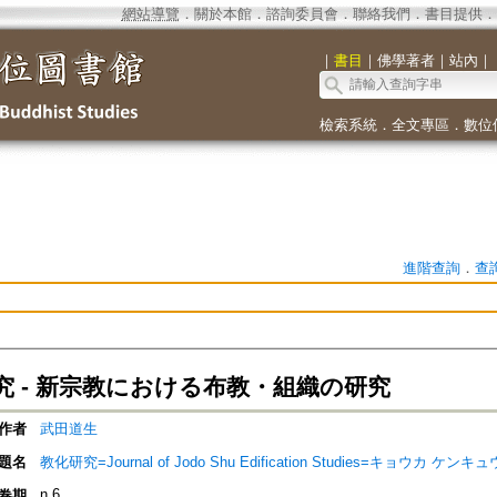
網站導覽
．
關於本館
．
諮詢委員會
．
聯絡我們
．
書目提供
．
｜
書目
｜
佛學著者
｜
站內
｜
檢索系統
．
全文專區
．
數位
進階查詢
．
查
究 - 新宗教における布教・組織の研究
作者
武田道生
題名
教化研究=Journal of Jodo Shu Edification Studies=キョウカ ケンキュ
n.6
卷期