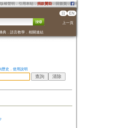
版權聲明
．
引用本站
．
捐款贊助
．
回首頁
．
日
EN
上一頁
佛典
．
語言教學
．
相關連結
詢歷史
．
使用說明
ウ