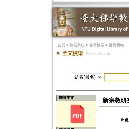
．
首頁
>
檢索系統
>
書目檢索
>
書目明細
閱讀本文
新宗教研
出處