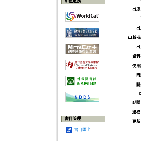
加值服務
出版
出
出版者
出
資料
使用
附
關
點閱
建檔
書目管理
更新
書目匯出