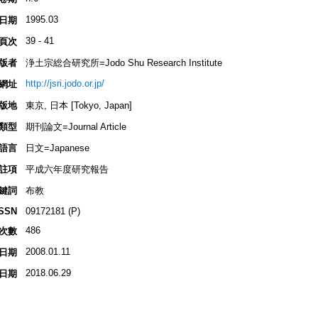
1995.03
日期
39 - 41
頁次
版者
浄土宗総合研究所=Jodo Shu Research Institute
http://jsri.jodo.or.jp/
網址
版地
東京, 日本 [Tokyo, Japan]
類型
期刊論文=Journal Article
語言
日文=Japanese
註項
平成六年度研究報告
鍵詞
布教
ISSN
09172181 (P)
486
次數
2008.01.11
日期
2018.06.29
日期