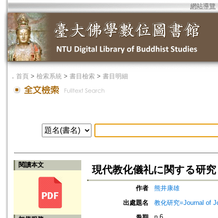
網站導覽
．
首頁
>
檢索系統
>
書目檢索
>
書目明細
閱讀本文
現代教化儀礼に関する研究 
作者
熊井康雄
出處題名
教化研究=Journal of J
n.6
卷期