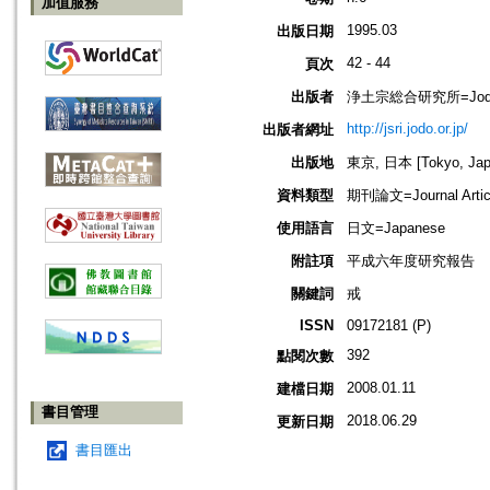
加值服務
1995.03
出版日期
42 - 44
頁次
出版者
浄土宗総合研究所=Jodo Shu
http://jsri.jodo.or.jp/
出版者網址
出版地
東京, 日本 [Tokyo, Jap
資料類型
期刊論文=Journal Artic
使用語言
日文=Japanese
附註項
平成六年度研究報告
關鍵詞
戒
ISSN
09172181 (P)
392
點閱次數
2008.01.11
建檔日期
書目管理
2018.06.29
更新日期
書目匯出