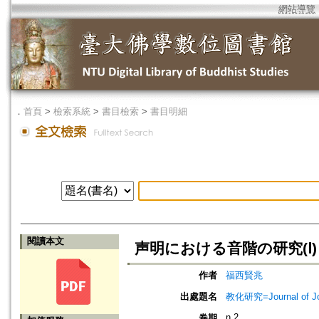
網站導覽
．
首頁
>
檢索系統
>
書目檢索
>
書目明細
閱讀本文
声明における音階の研究(Ⅰ)
作者
福西賢兆
出處題名
教化研究=Journal of J
n.2
卷期