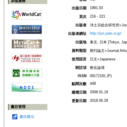
加值服務
1991.03
出版日期
216 - 221
頁次
出版者
浄土宗総合研究所=Jodo Shu
http://jsri.jodo.or.jp/
出版者網址
出版地
東京, 日本 [Tokyo, Jap
資料類型
期刊論文=Journal Artic
使用語言
日文=Japanese
附註項
教化論壇
ISSN
09172181 (P)
448
點閱次數
2008.01.18
建檔日期
2018.06.29
更新日期
書目管理
書目匯出