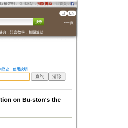
版權聲明
．
引用本站
．
捐款贊助
．
回首頁
．
日
EN
上一頁
佛典
．
語言教學
．
相關連結
詢歷史
．
使用說明
n Bu-ston's the