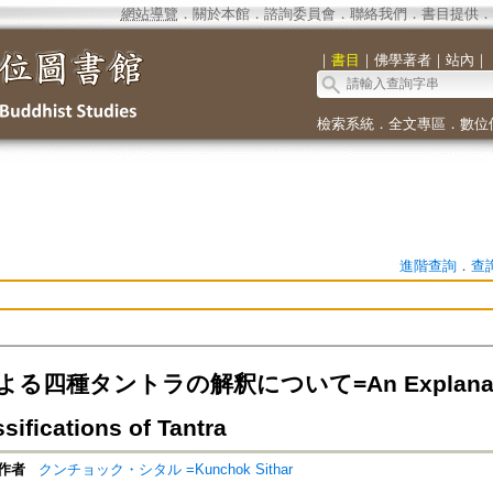
網站導覽
．
關於本館
．
諮詢委員會
．
聯絡我們
．
書目提供
．
｜
書目
｜
佛學著者
｜
站內
｜
檢索系統
．
全文專區
．
數位
進階查詢
．
查
四種タントラの解釈について=An Explanation o
sifications of Tantra
作者
クンチョック・シタル =Kunchok Sithar