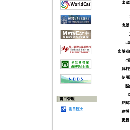
出處
出版
出
出版者
出
資料
使用
關
I
書目管理
點閱
書目匯出
建檔
更新