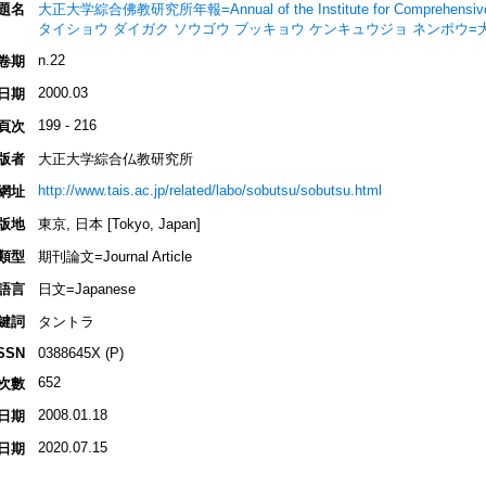
題名
大正大学綜合佛教研究所年報=Annual of the Institute for Comprehensive Stu
タイショウ ダイガク ソウゴウ ブッキョウ ケンキュウジョ ネンポウ
n.22
卷期
2000.03
日期
199 - 216
頁次
版者
大正大学綜合仏教研究所
http://www.tais.ac.jp/related/labo/sobutsu/sobutsu.html
網址
版地
東京, 日本 [Tokyo, Japan]
類型
期刊論文=Journal Article
語言
日文=Japanese
鍵詞
タントラ
SSN
0388645X (P)
652
次數
2008.01.18
日期
2020.07.15
日期