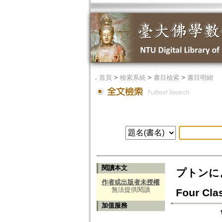
．
首頁
>
檢索系統
>
書目檢索
>
書目明細
閱讀本文
プトンによる
作者或出版者未授權
無法提供閱讀
Four Clas
加值服務