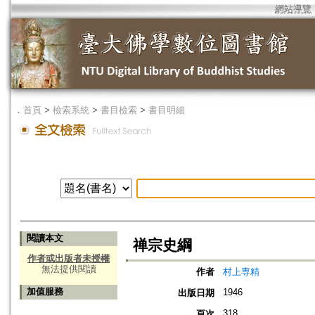
網站導覽
．
首頁
>
檢索系統
>
書目檢索
>
書目明細
閱讀本文
禅宗史綱
作者或出版者未授權
無法提供閱讀
作者
村上専精
加值服務
1946
出版日期
318
頁次