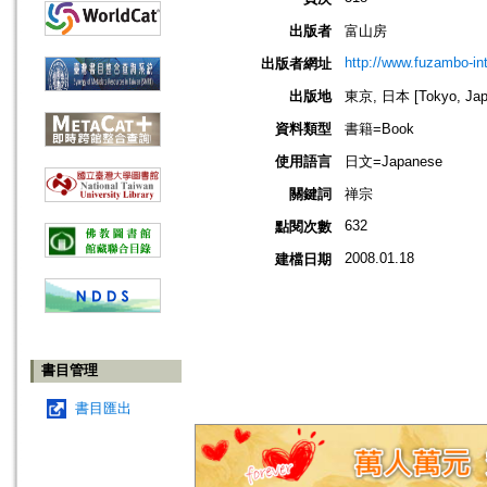
出版者
富山房
http://www.fuzambo-int
出版者網址
出版地
東京, 日本 [Tokyo, Jap
資料類型
書籍=Book
使用語言
日文=Japanese
關鍵詞
禅宗
632
點閱次數
2008.01.18
建檔日期
書目管理
書目匯出